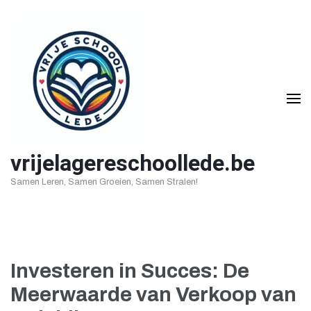
Ga
naar
inhoud
(druk
op
Enter)
vrijelagereschoollede.be
Samen Leren, Samen Groeien, Samen Stralen!
Investeren in Succes: De
Meerwaarde van Verkoop van