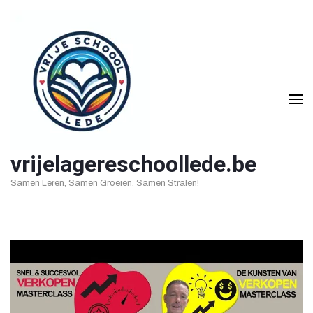
Ga
naar
inhoud
(druk
op
Enter)
vrijelagereschoollede.be
Samen Leren, Samen Groeien, Samen Stralen!