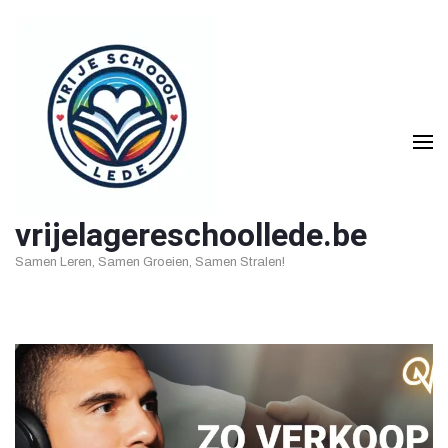
Ga
naar
inhoud
(druk
op
Enter)
vrijelagereschoollede.be
Samen Leren, Samen Groeien, Samen Stralen!