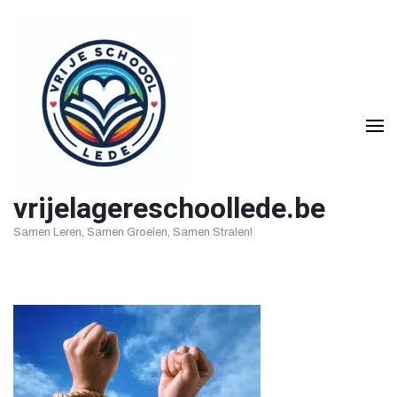
Ga
naar
inhoud
(druk
op
Enter)
vrijelagereschoollede.be
Samen Leren, Samen Groeien, Samen Stralen!