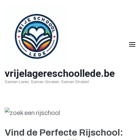
Ga
naar
inhoud
(druk
op
Enter)
vrijelagereschoollede.be
Samen Leren, Samen Groeien, Samen Stralen!
Vind de Perfecte Rijschool: