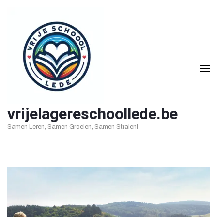
Ga
naar
inhoud
(druk
op
Enter)
vrijelagereschoollede.be
Samen Leren, Samen Groeien, Samen Stralen!